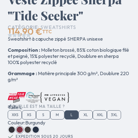
"Tide Seeker"
CATÉGORIE
SWEATSHIRTS
114,90 €
TTC





Sweatshirt à capuche zippé SHERPA unisexe
Composition :
Molleton brossé, 85% coton biologique filé
et peigné, 15% polyester recyclé, Doublure en sherpa
100% polyester recyclé
Grammage :
Matière principale 300 g/m², Doublure 220
g/m²
QUELLE EST MA TAILLE ?
Taille
L
XXS
XS
S
M
L
XL
XXL
3XL
Couleur
Burgundy
EXPEDITION SOUS 20 JOURS