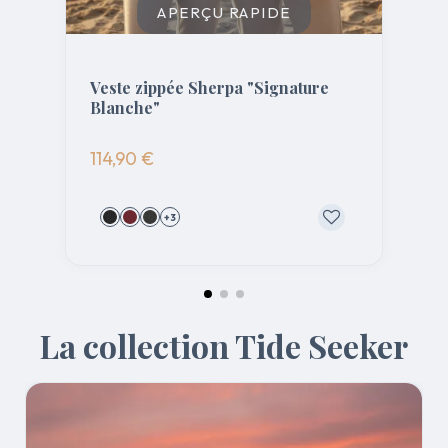
APERÇU RAPIDE
Veste zippée Sherpa "Signature
Blanche"
114,90 €
1
+3
La collection Tide Seeker