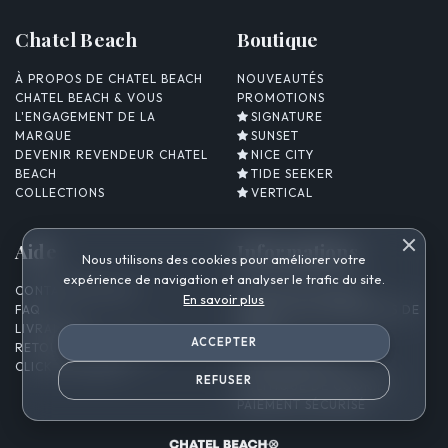
Chatel Beach
Boutique
À PROPOS DE CHATEL BEACH
NOUVEAUTÉS
CHATEL BEACH & VOUS
PROMOTIONS
L'ENGAGEMENT DE LA
SIGNATURE
MARQUE
SUNSET
DEVENIR REVENDEUR CHATEL
NICE CITY
BEACH
TIDE SEEKER
COLLECTIONS
VERTICAL
Aide
Informations
Nous utilisons des cookies pour améliorer votre
expérience de navigation et analyser le trafic du site.
CONTACTEZ-NOUS
MENTIONS LÉGALES
En savoir plus
FAQ
CONDITIONS GÉNÉRALES DE
LIVRAISON
VENTE
ACCEPTER
RETOURS & ÉCHANGES
POLITIQUE DE
CLICK & COLLECT
CONFIDENTIALITÉ
REFUSER
POLITIQUE DE COOKIES
PAIEMENT SÉCURISÉ