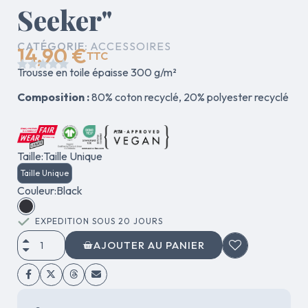
Seeker"
CATÉGORIE
ACCESSOIRES
14,90 €
TTC





Trousse en toile épaisse 300 g/m²
Composition :
80% coton recyclé, 20% polyester recyclé
Taille
Taille Unique
Taille Unique
Couleur
Black
EXPEDITION SOUS 20 JOURS
AJOUTER AU PANIER