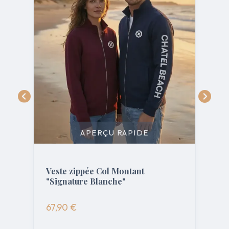
APERÇU RAPIDE
Veste zippée Col Montant
"Signature Blanche"
"
67,90 €
7