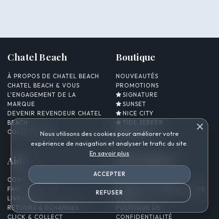
Chatel Beach
Boutique
À PROPOS DE CHATEL BEACH
NOUVEAUTÉS
CHATEL BEACH & VOUS
PROMOTIONS
L'ENGAGEMENT DE LA
SIGNATURE
MARQUE
SUNSET
DEVENIR REVENDEUR CHATEL
NICE CITY
BEACH
TIDE SEEKER
COLLECTIONS
VERTICAL
Nous utilisons des cookies pour améliorer votre
expérience de navigation et analyser le trafic du site.
En savoir plus
Aide
Informations
ACCEPTER
CONTACTEZ-NOUS
MENTIONS LÉGALES
FAQ
CONDITIONS GÉNÉRALES DE
REFUSER
LIVRAISON
VENTE
RETOURS & ÉCHANGES
POLITIQUE DE
CLICK & COLLECT
CONFIDENTIALITÉ