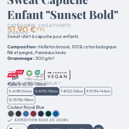
Enfant "Sunset Bold"
CATÉGORIE
SWEATSHIRTS
51,90 €
TTC





Sweat-shirt à capuche pour enfants
Composition :
Molleton brossé, 100% coton biologique
filé et peigné, Panneaux lavés
Grammage :
300 g/m²
QUELLE EST MA TAILLE ?
Taille
5-6/110-116cm
3-4/98-104cm
5-6/110-116cm
7-8/122-128cm
9-11/134-146cm
12-13/152-158cm
Couleur
Royal Blue
EXPEDITION SOUS 20 JOURS